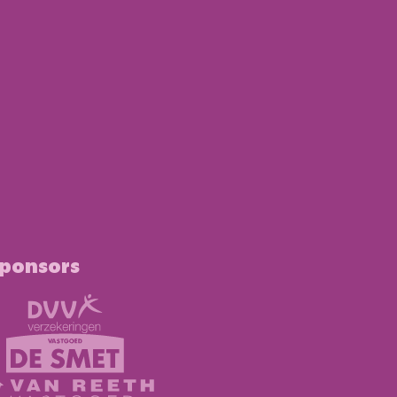
sponsors
zekeringen
d De Smet
 Van Reeth