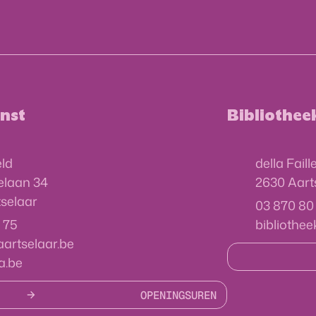
 openingsuren
nst
Bibliothee
Adres
ld
della Fail
,
lelaan 34
2630
Aart
selaar
03 870 80
E-mail
 75
bibliothee
aartselaar.be
a.be
OPENINGSUREN