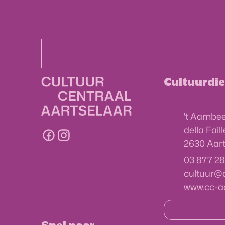
Contact &
Cultuurdie
Adres
't Aambee
della Fail
Volg ons op
Facebook
Instagram
,
2630
Aart
03 877 28
E-mail
cultuur
@
Website
www.cc-a