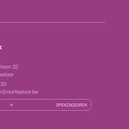
k
lelaan 32
selaar
 30
k
@
aartselaar.be
OPENINGSUREN