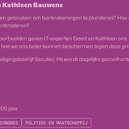
n Kathleen Bauwens
nelen gebruiken om bankrekeningen te plunderen? Hoe
 intimideren?
orbeelden geven IT-experten Geert en Kathleen ons, m
we hoe we ons beter kunnen beschermen tegen deze gro
ligingsbedrijf Secutec. Hij wordt dagelijks geconfron
100
jaar
CONGRES
POLITIEK EN MAATSCHAPPIJ