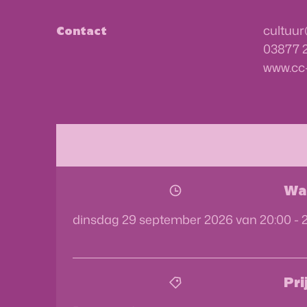
E-mail
cultuur
Contact
03877 
Website
www.cc
Wa
dinsdag
29 september 2026
van
20:00
-
Pri