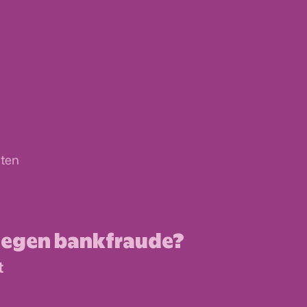
iten
a
 tegen bankfraude?
t