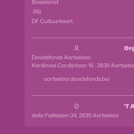
Basistarief
-26j
DF Cultuurkaart
Org
Davidsfonds Aartselaar.
Kardinaal Cardijnlaan 16
,
2630
Aartsela
Website
aartselaar.davidsfonds.be/
'T
della Faillelaan 34
,
2630
Aartselaar