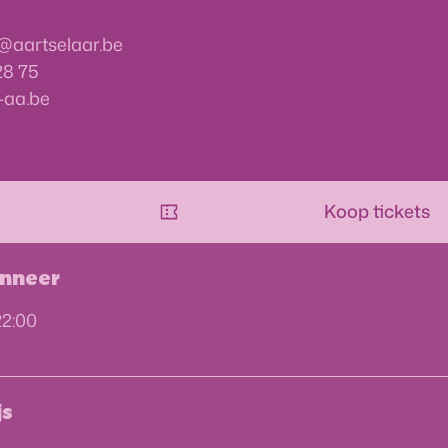
@
aartselaar.be
28 75
-aa.be
Koop tickets
nneer
22:00
js