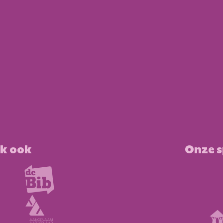
k ook
Onze 
eek
DVV Ver
Vastgoe
e Aartselaar
Vastgoed