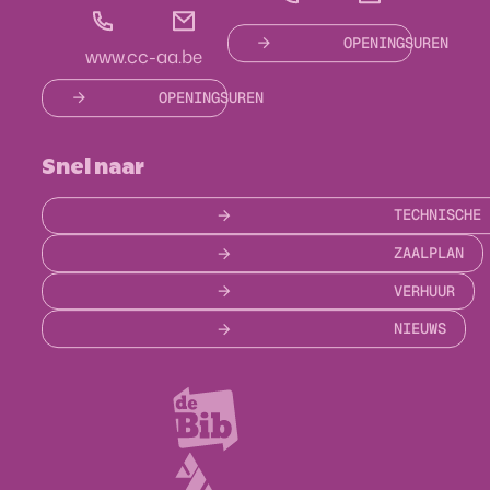
03 877 28 75
cultuur
@
aartselaar.be
E-mail
OPENINGSUREN
E-mail
Website
www.cc-aa.be
OPENINGSUREN
Snel naar
TECHNISCHE
ZAALPLAN
VERHUUR
NIEUWS
Bezoek ook
Bibliotheek
Gemeente Aartselaar