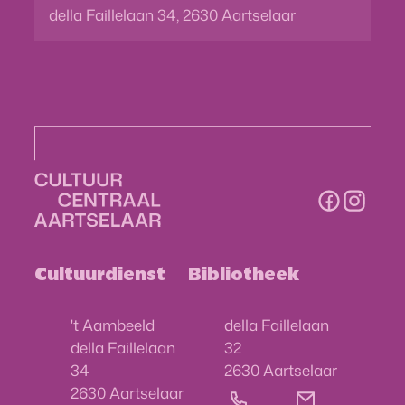
della Faillelaan 34
,
2630
Aartselaar
Volg on
Facebook
Instag
Contact & openingsuren
Cultuurdienst
Bibliotheek
Adres
Adres
't Aambeeld
della Faillelaan
della Faillelaan
32
,
34
2630
Aartselaar
,
2630
Aartselaar
03 870 80 30
bibliotheek
@
aar