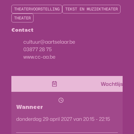
THEATERVOORSTELLING
TEKST EN MUZIEKTHEATER
THEATER
Contact
E-mail
cultuur
@
aartselaar.be
03877 28 75
Website
www.cc-aa.be
Wachtlijst
Wanneer
donderdag
29 april 2027
van
20:15
-
22:15