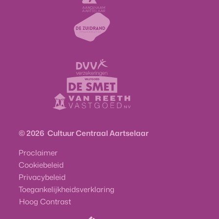
De Zuidrand
Onze sponsors
DVV Verzekeringen
Vastgoed De Smet
Vastgoed Van Reeth
© 2026
Cultuur Centraal Aartselaar
Proclaimer
Cookiebeleid
Privacybeleid
Toegankelijkheidsverklaring
Hoog Contrast