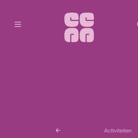
Naar inhoud
Cultuur Centraal Aartselaar
Menu
Activiteiten