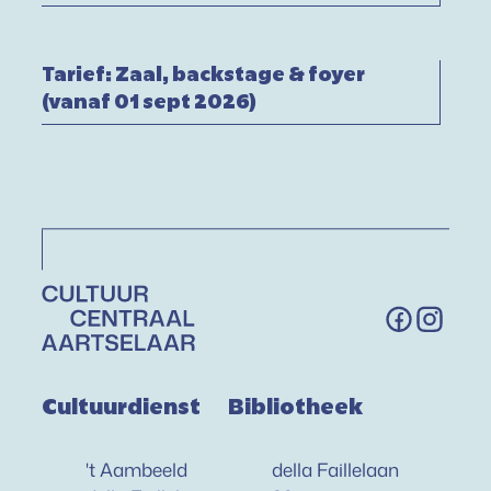
Tarief: Zaal, backstage & foyer (vanaf 01
Tarief: Zaal, backstage & foyer
(vanaf 01 sept 2026)
Volg on
Facebook
Instag
Contact & openingsuren
Cultuurdienst
Bibliotheek
Adres
Adres
't Aambeeld
della Faillelaan