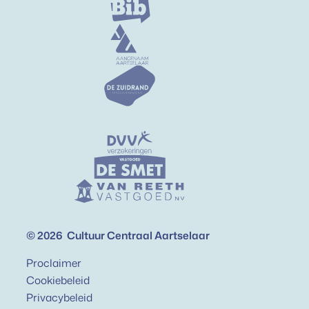
Gemeente Aartselaar
De Zuidrand
Onze sponsors
DVV Verzekeringen
Vastgoed De Smet
Vastgoed Van Reeth
© 2026
Cultuur Centraal Aartselaar
Proclaimer
Cookiebeleid
Privacybeleid