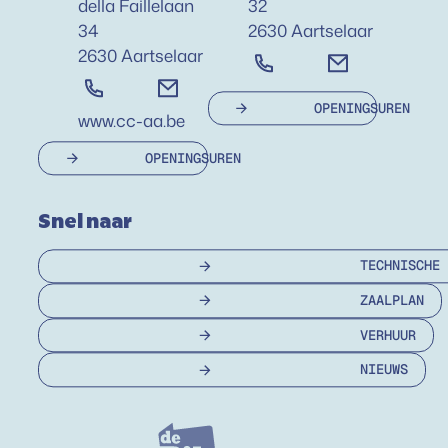
della Faillelaan
32
,
34
2630
Aartselaar
,
2630
Aartselaar
03 870 80 30
bibliotheek
@
aar
03 877 28 75
cultuur
@
aartselaar.be
E-mail
OPENINGSUREN
E-mail
Website
www.cc-aa.be
OPENINGSUREN
Snel naar
TECHNISCHE
ZAALPLAN
VERHUUR
NIEUWS
Bezoek ook
Bibliotheek